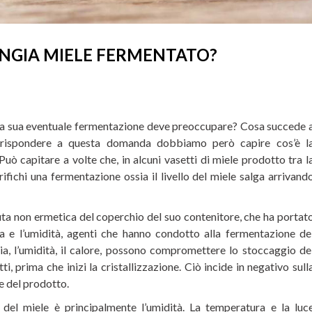
ANGIA MIELE FERMENTATO?
a la sua eventuale fermentazione deve preoccupare? Cosa succede 
 rispondere a questa domanda dobbiamo però capire cos’è l
uò capitare a volte che, in alcuni vasetti di miele prodotto tra l
rifichi una fermentazione ossia il livello del miele salga arrivand
uta non ermetica del coperchio del suo contenitore, che ha portat
ia e l’umidità, agenti che hanno condotto alla fermentazione de
ria, l’umidità, il calore, possono compromettere lo stoccaggio de
, prima che inizi la cristallizzazione. Ciò incide in negativo sull
le del prodotto.
 del miele è principalmente l’umidità. La temperatura e la luc