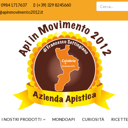
) 0984 1717637
(+39) 329 8245660
@apinmovimento2012.it
I NOSTRI PRODOTTI
MONDOAPI
CURIOSITÀ
RICETT