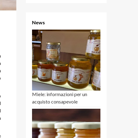
News
a
a
a
o
Miele: informazioni per un
o
acquisto consapevole
l
l
a
e