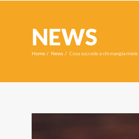
NEWS
Home
News
Cosa succede a chi mangia miele