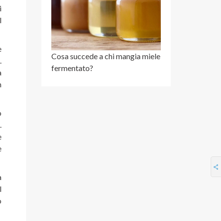
i
l
e
Cosa succede a chi mangia miele
.
fermentato?
a
n
o
.
e
e
a
l
o