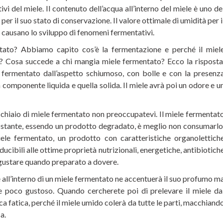
tivi del miele. Il contenuto dell’acqua all’interno del miele è uno de
per il suo stato di conservazione. Il valore ottimale di umidità per i
ti causano lo sviluppo di fenomeni fermentativi.
ato? Abbiamo capito cos’è la fermentazione e perché il miel
o? Cosa succede a chi mangia miele fermentato? Ecco la risposta
 fermentato dall’aspetto schiumoso, con bolle e con la presenz
 la componente liquida e quella solida. Il miele avrà poi un odore e u
chiaio di miele fermentato non preoccupatevi. Il miele fermentat
nostante, essendo un prodotto degradato, è meglio non consumarlo
iele fermentato, un prodotto con caratteristiche organolettich
cibili alle ottime proprietà nutrizionali, energetiche, antibiotich
 gustare quando preparato a dovere.
all’interno di un miele fermentato ne accentuerà il suo profumo m
 e poco gustoso. Quando cercherete poi di prelevare il miele da
a fatica, perché il miele umido colerà da tutte le parti, macchiand
a.