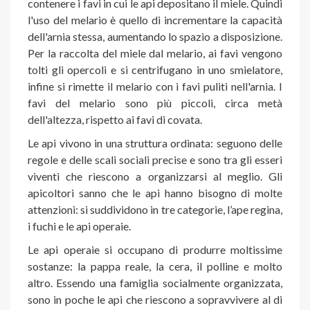
contenere i favi in cui le api depositano il miele. Quindi
l'uso del melario è quello di incrementare la capacità
dell'arnia stessa, aumentando lo spazio a disposizione.
Per la raccolta del miele dal melario, ai favi vengono
tolti gli opercoli e si centrifugano in uno smielatore,
infine si rimette il melario con i favi puliti nell'arnia. I
favi del melario sono più piccoli, circa metà
dell'altezza, rispetto ai favi di covata.
Le api vivono in una struttura ordinata: seguono delle
regole e delle scali sociali precise e sono tra gli esseri
viventi che riescono a organizzarsi al meglio. Gli
apicoltori sanno che le api hanno bisogno di molte
attenzioni: si suddividono in tre categorie, l’ape regina,
i fuchi e le api operaie.
Le api operaie si occupano di produrre moltissime
sostanze: la pappa reale, la cera, il polline e molto
altro. Essendo una famiglia socialmente organizzata,
sono in poche le api che riescono a sopravvivere al di