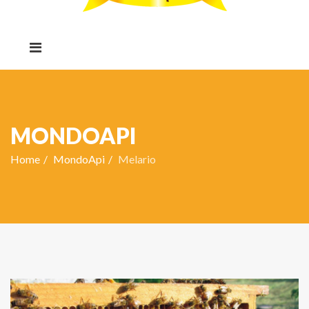
MONDOAPI
Home
MondoApi
Melario