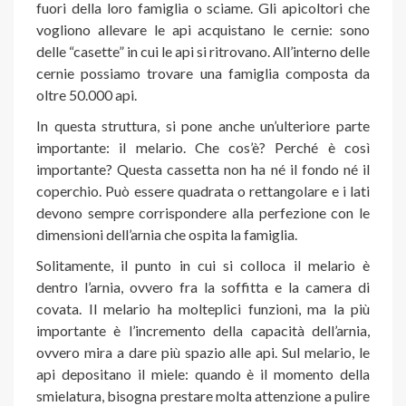
fuori della loro famiglia o sciame. Gli apicoltori che
vogliono allevare le api acquistano le cernie: sono
delle “casette” in cui le api si ritrovano. All’interno delle
cernie possiamo trovare una famiglia composta da
oltre 50.000 api.
In questa struttura, si pone anche un’ulteriore parte
importante: il melario. Che cos’è? Perché è così
importante? Questa cassetta non ha né il fondo né il
coperchio. Può essere quadrata o rettangolare e i lati
devono sempre corrispondere alla perfezione con le
dimensioni dell’arnia che ospita la famiglia.
Solitamente, il punto in cui si colloca il melario è
dentro l’arnia, ovvero fra la soffitta e la camera di
covata. Il melario ha molteplici funzioni, ma la più
importante è l’incremento della capacità dell’arnia,
ovvero mira a dare più spazio alle api. Sul melario, le
api depositano il miele: quando è il momento della
smielatura, bisogna prestare molta attenzione a pulire